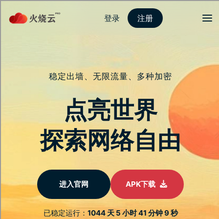
盘古加速
盘古加速官网|盘古加速苹果版安卓版|