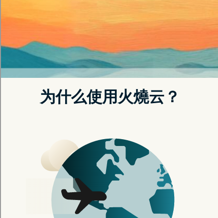
盘古加速App 下载
目前的连线似乎不太稳定，导致内容无法正常显示。
还请您尝试重新整理，或是稍待片刻。
返回首页